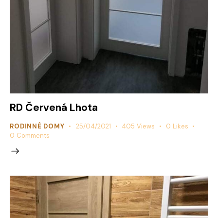
RD Červená Lhota
RODINNÉ DOMY
25/04/2021
405
Views
0
Likes
0
Comments