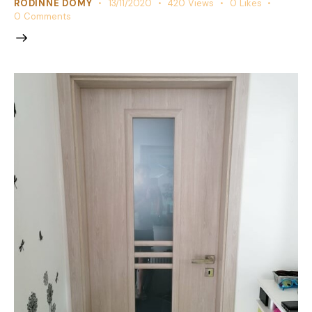
RODINNÉ DOMY
13/11/2020
420
Views
0
Likes
0
Comments