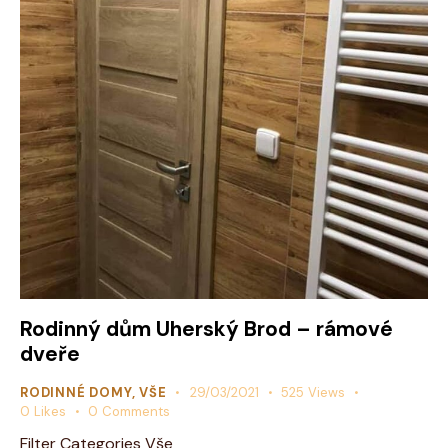
Rodinný dům Uherský Brod – rámové
dveře
RODINNÉ DOMY
,
VŠE
29/03/2021
525
Views
0
Likes
0
Comments
Filter Categories Vše