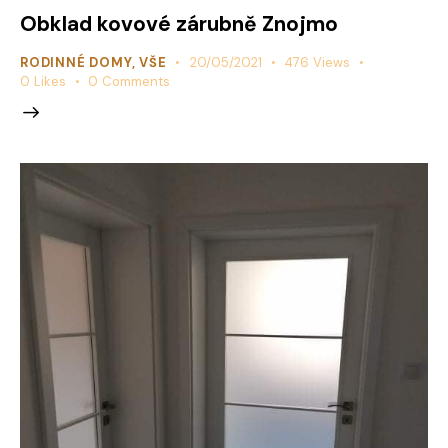
Obklad kovové zárubně Znojmo
RODINNÉ DOMY
,
VŠE
20/05/2021
476
Views
0
Likes
0
Comments