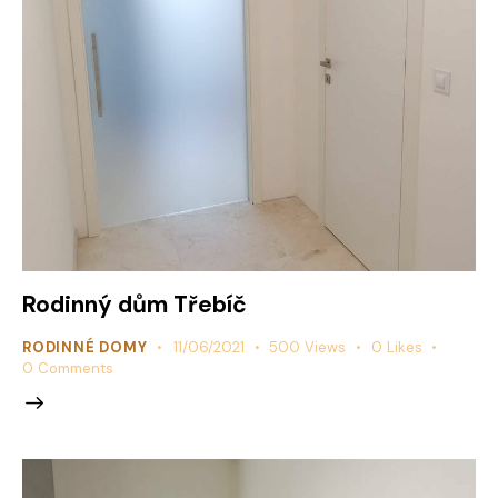
Rodinný dům Třebíč
RODINNÉ DOMY
11/06/2021
500
Views
0
Likes
0
Comments