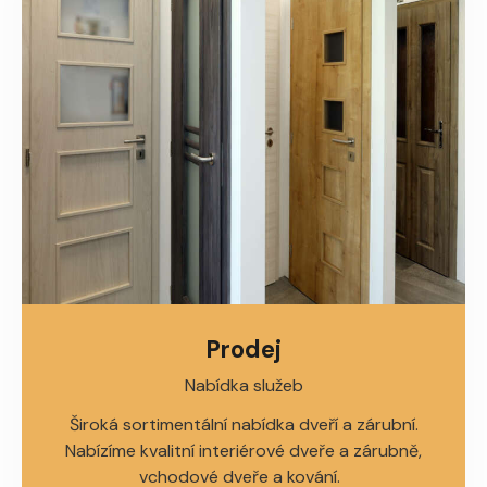
Prodej
Nabídka služeb
Široká sortimentální nabídka dveří a zárubní.
Nabízíme kvalitní interiérové dveře a zárubně,
vchodové dveře a kování.