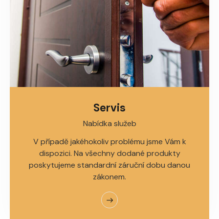
Servis
Nabídka služeb
V případě jakéhokoliv problému jsme Vám k
dispozici. Na všechny dodané produkty
poskytujeme standardní záruční dobu danou
zákonem.