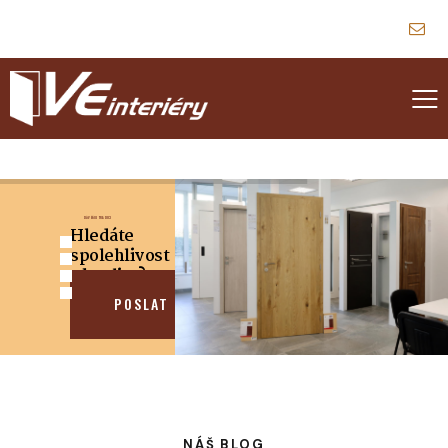
DŮVĚŘUJ TRADICI
Hledáte
spolehlivost
a kvalitu?
POSLAT POPTÁVKU
NÁŠ BLOG