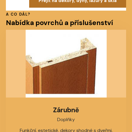
Přejít na dekory, dýhy, lazury a skla
A CO DÁL?
Nabídka povrchů
a příslušenství
Zárubně
Doplňky
Funkční, estetické, dekory shodné s dveřmi.