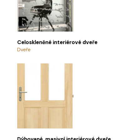
Celoskleněné interiérové dveře
Dveře
Dýhované, masivní interiérové dveře