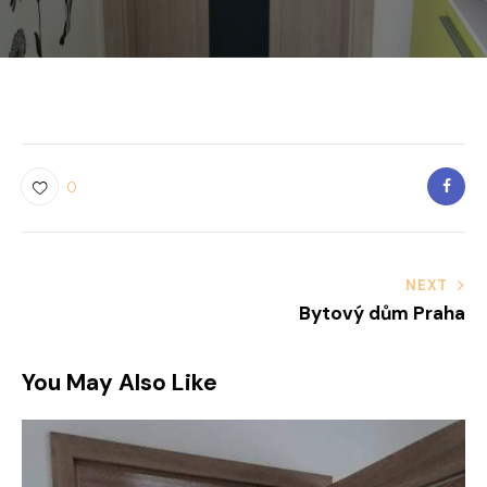
0
Navigace
NEXT
Bytový dům Praha
pro
příspěvek
You May Also Like