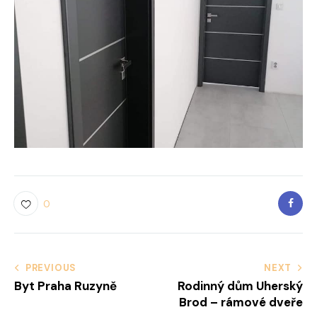
0
Navigace
PREVIOUS
NEXT
Byt Praha Ruzyně
Rodinný dům Uherský
pro
Brod – rámové dveře
příspěvek