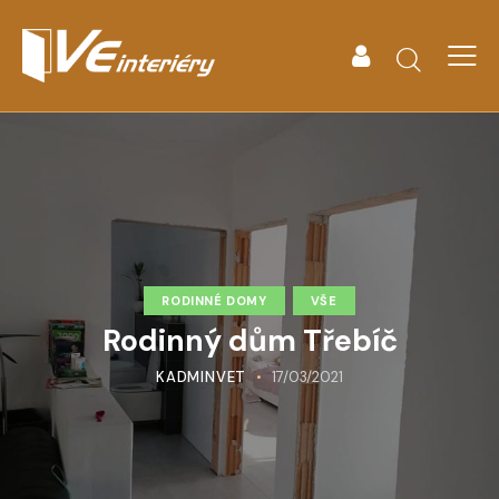
RODINNÉ DOMY
VŠE
Rodinný dům Třebíč
KADMINVET
17/03/2021