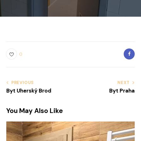
0
Navigace
PREVIOUS
NEXT
Byt Uherský Brod
Byt Praha
pro
příspěvek
You May Also Like