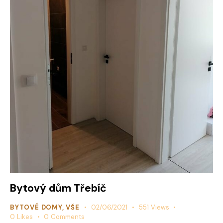
Bytový dům Třebíč
BYTOVÉ DOMY
,
VŠE
02/06/2021
551
Views
0
Likes
0
Comments