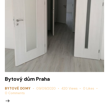
Bytový dům Praha
BYTOVÉ DOMY
09/09/2020
420
Views
0
Likes
0
Comments