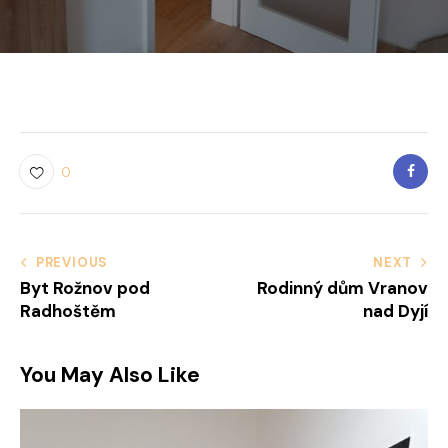
0
Navigace
PREVIOUS
NEXT
Byt Rožnov pod
Rodinný dům Vranov
pro
Radhoštěm
nad Dyjí
příspěvek
You May Also Like